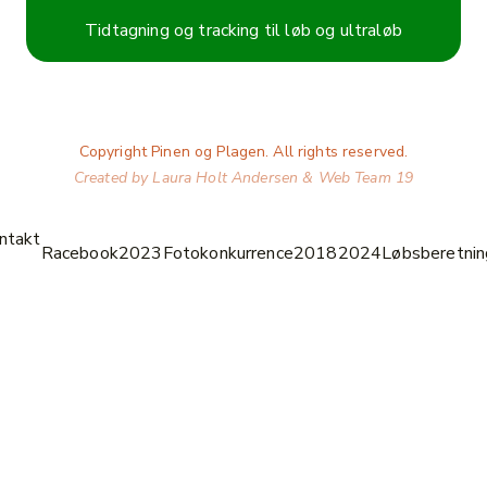
Tidtagning og tracking til løb og ultraløb
Copyright Pinen og Plagen. All rights reserved.
Created by Laura Holt Andersen & Web Team 19
ntakt
Racebook
2023
Fotokonkurrence
2018
2024
Løbsberetnin