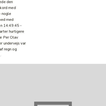
ede den
ekord med
e nogle
 ned med
en 14:49:45 -
varter hurtigere
e Per Olav
r undervejs var
f regn og
.