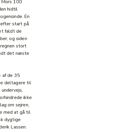
f Mors 100
den hidtil
ogensinde. En
efter start på
et faldt de
åber, og siden
 regnen stort
udt det næste
6 af de 35
 deltagere til
p undervejs,
orhindrede ikke
slag om sejren,
 med at gå til
sk dygtige
derik Lassen.