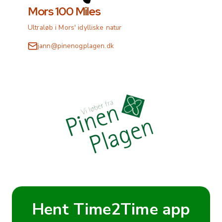
Mors 100 Miles
Ultraløb i Mors' idylliske natur
jann@pinenogplagen.dk
Hent Time2Time app