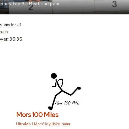
ernes top 3 - Beat the pain
s vinder af
pain:
yer: 35:35
Mors 100 Miles
Ultraløb i Mors' idylliske natur