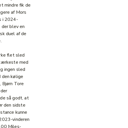
et mindre fik de
gere af Mors
s i 2024-
, der blev en
sk duel af de
.
rke flet sled
stærkeste med
g ingen sled
 den kølige
 Bjørn Tore
 der
de så godt, at
ør den sidste
istance kunne
 2023-vinderen
100 Miles-