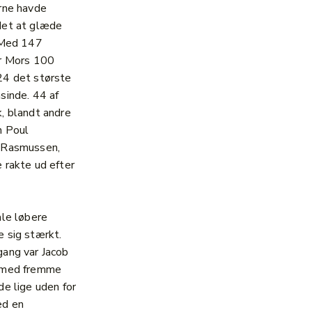
rne havde
det at glæde
 Med 147
ar Mors 100
24 det største
sinde. 44 af
, blandt andre
n Poul
 Rasmussen,
 rakte ud efter
ale løbere
 sig stærkt.
ang var Jacob
 med fremme
de lige uden for
ed en