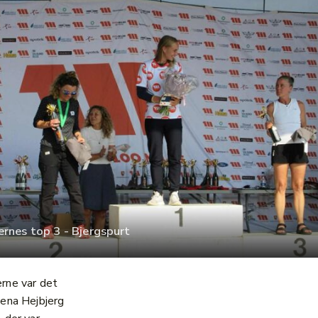
ernes top 3 - Bjergspurt
rne var det
ena Hejbjerg