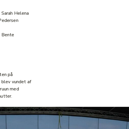
 Sarah Helena
 Pedersen
: Bente
ten på
j blev vundet af
Bruun med
utter.