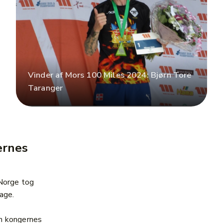
Vinder af Mors 100 Miles 2024: Bjørn Tore
Taranger
ernes
 Norge tog
bage.
n kongernes