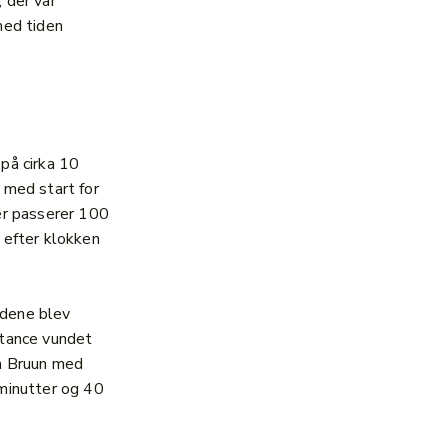
 der var
med tiden
på cirka 10
 med start for
er passerer 100
 efter klokken
dene blev
tance vundet
n Bruun med
minutter og 40