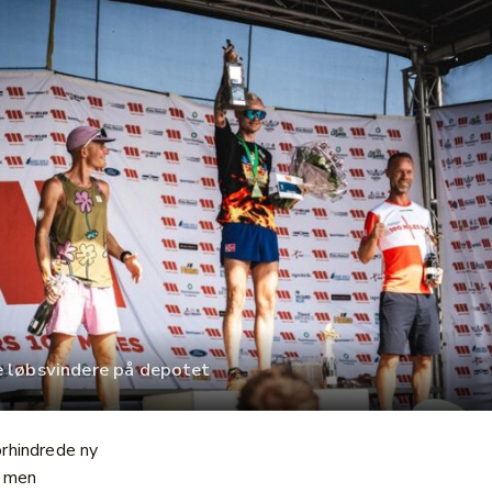
e løbsvindere på depotet
rhindrede ny
, men