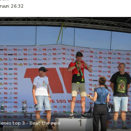
ruun: 26:32
nes top 3 - Beat the pain