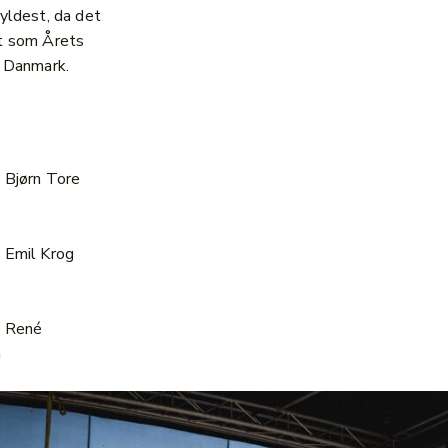
hyldest, da det
t som Årets
i Danmark.
 Bjørn Tore
 Emil Krog
: René
n