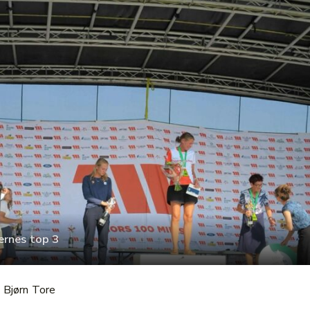
ernes top 3
 Bjørn Tore