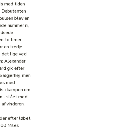
ds med tiden
. Debutanten
oulsen blev en
nde nummer ni,
ydsede
n to timer
or en tredje
v det lige ved
n: Alexander
rd gik efter
 Salgjerhøj, men
jes med
ds i kampen om
en - slået med
 af vinderen.
der efter løbet
100 Miles