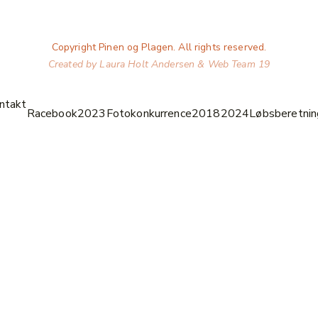
Copyright Pinen og Plagen. All rights reserved.
Created by Laura Holt Andersen & Web Team 19
ntakt
Racebook
2023
Fotokonkurrence
2018
2024
Løbsberetnin