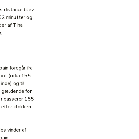
s distance blev
52 minutter og
er af Tina
.
pain foregår fra
pot (cirka 155
inde) og til
r gældende for
er passerer 155
 efter klokken
s vinder af
pain: