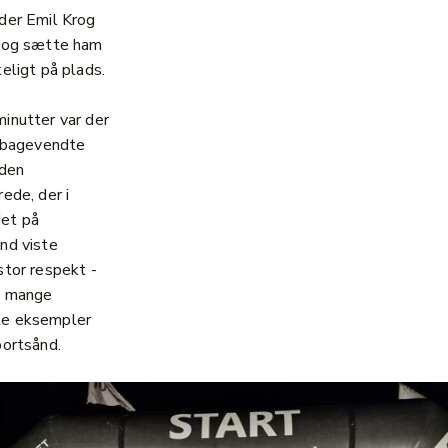
der Emil Krog
v og sætte ham
keligt på plads.
inutter var der
ilbagevendte
 den
ede, der i
et på
nd viste
stor respekt -
e mange
e eksempler
portsånd.