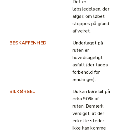
Det er
løbsledelsen, der
afgør, om løbet
stoppes på grund
af vejret.
BESKAFFENHED
Underlaget på
ruten er
hovedsageligt
asfalt (der tages
forbehold for
ændringer).
BILKØRSEL
Du kan køre bil på
cirka 90% af
ruten. Bemærk
venligst, at der
enkelte steder
ikke kan komme