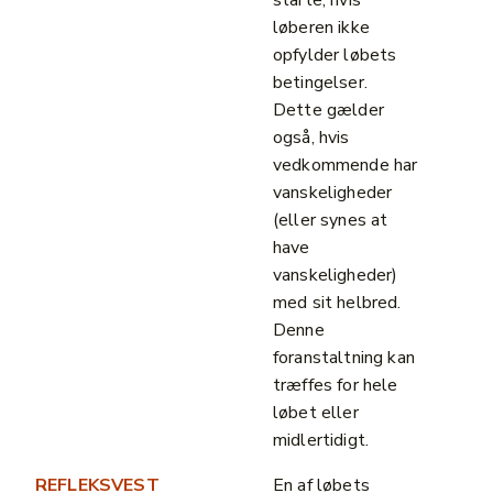
starte, hvis
løberen ikke
opfylder løbets
betingelser.
Dette gælder
også, hvis
vedkommende har
vanskeligheder
(eller synes at
have
vanskeligheder)
med sit helbred.
Denne
foranstaltning kan
træffes for hele
løbet eller
midlertidigt.
REFLEKSVEST
En af løbets