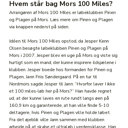
Hvem står bag Mors 100 Miles?
Arrangøren af Mors 100 Miles er løbeklubben Pinen
og Plagen på Mors.
Læs mere om
Pinen og Plagen
via knappen nederst på siden.
Idéen til Mors 100 Miles opstod, da Jesper Kenn
Olsen besøgte løbeklubben Pinen og Plagen på
Mors i 2007. Jesper blev en uge på Mors og viste sig
hurtigt som en mand, der kunne inspirere ildsjælene i
klubben. Jesper boede hos formanden for Pinen og
Plagen, Jann Friis Søndergaard. På en tur til
Nordmors sagde Jesper til Jann: “Hvorfor laver I ikke
et 100 miles-løb her på Mors?” Han havde regnet
ud, at der kunne laves en rute rundt langs øen på
160,9 km og garanterede, at han ville finde 5-10
deltagere, hvis Pinen og Plagen ville holde løbet.
Fra det øjeblik ville Jann sammen med klubben
arbejde på at skabe et ultraløb i verdensklasse. Han