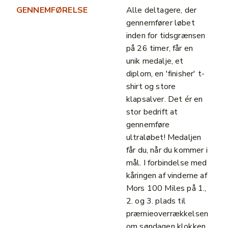
GENNEMFØRELSE
Alle deltagere, der
gennemfører løbet
inden for tidsgrænsen
på 26 timer, får en
unik medalje, et
diplom, en 'finisher' t-
shirt og store
klapsalver. Det ér en
stor bedrift at
gennemføre
ultraløbet! Medaljen
får du, når du kommer i
mål. I forbindelse med
kåringen af vinderne af
Mors 100 Miles på 1.,
2. og 3. plads til
præmieoverrækkelsen
om søndagen klokken