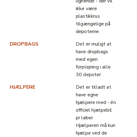
lignende - der vil
ikke være
plastikkrus
tilgængelige på
depoterne.
DROPBAGS
Det er muligt at
have dropbags
med egen
forplejning i alle
30 depoter.
HJÆLPERE
Det er tilladt at
have egne
hjælpere med - én
officiel hjælpebil
pr løber.
Hjælperen må kun
hjælpe ved de