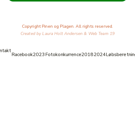
Copyright Pinen og Plagen. All rights reserved.
Created by Laura Holt Andersen & Web Team 19
ntakt
Racebook
2023
Fotokonkurrence
2018
2024
Løbsberetnin